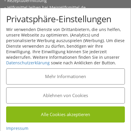
Rezeptübermittlung
Hilfsmittel leihen bei MeinHilfsmittel.de
Kundeninformationen
Privatsphäre-Einstellungen
Social Media
Wir verwenden Dienste von Drittanbietern, die uns helfen,
unsere Webseite zu optimieren. (Analytics) und
personalisierte Werbung auszuspielen (Werbung). Um diese
Dienste verwenden zu dürfen, benötigen wir Ihre
Einwilligung. Ihre Einwilligung können Sie jederzeit
wiederrufen. Weitere Informationen finden Sie in unserer
Datenschutzerklärung
sowie nach Anklicken der Button.
Kontakt
Impressum
Mehr Informationen
Datenschutz
Sitemap
Barrierefreiheit
Ablehnen von Cookies
© 2026 STEINKE Orthopädie-Center GmbH
Alle Cookies akzeptieren
Impressum